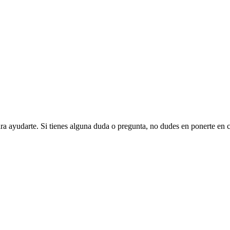
 para ayudarte. Si tienes alguna duda o pregunta, no dudes en ponerte e