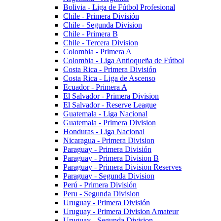
Bolivia - Liga de Fútbol Profesional
Chile - Primera División
Chile - Segunda Division
Chile - Primera B
Chile - Tercera Division
Colombia - Primera A
Colombia - Liga Antioqueña de Fútbol
Costa Rica - Primera División
Costa Rica - Liga de Ascenso
Ecuador - Primera A
El Salvador - Primera Division
El Salvador - Reserve League
Guatemala - Liga Nacional
Guatemala - Primera Division
Honduras - Liga Nacional
Nicaragua - Primera Division
Paraguay - Primera División
Paraguay - Primera Division B
Paraguay - Primera Division Reserves
Paraguay - Segunda Division
Perú - Primera División
Peru - Segunda Division
Uruguay - Primera División
Uruguay - Primera Division Amateur
Uruguay - Segunda Division