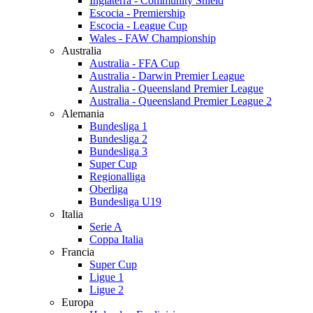
Inglaterra - Community Shield
Escocia - Premiership
Escocia - League Cup
Wales - FAW Championship
Australia
Australia - FFA Cup
Australia - Darwin Premier League
Australia - Queensland Premier League
Australia - Queensland Premier League 2
Alemania
Bundesliga 1
Bundesliga 2
Bundesliga 3
Super Cup
Regionalliga
Oberliga
Bundesliga U19
Italia
Serie A
Coppa Italia
Francia
Super Cup
Ligue 1
Ligue 2
Europa