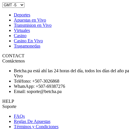
Deportes
Apuestas en Vivo
Transmision en Vivo
Virtuales
Casino
Casino En Vivo
Tragamonedas
CONTACT
Contáctenos
Betcha.pa está ahí las 24 horas del día, todos los días del año
Vivo
Teléfono:
+507-3026868
WhatsApp:
+507-69387276
Email:
soporte@betcha.pa
HELP
Soporte
FAQs
Reglas De Apuestas
Términos y Condiciones