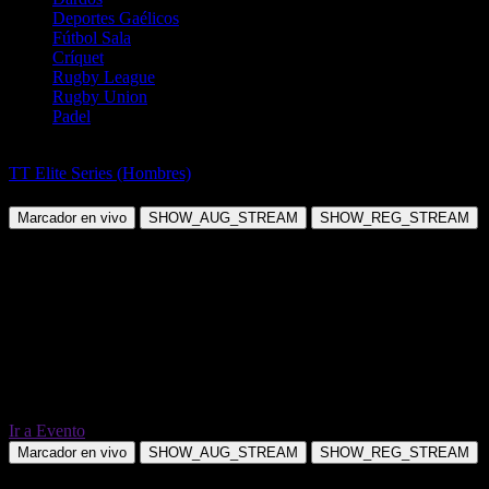
Deportes Gaélicos
Fútbol Sala
Críquet
Rugby League
Rugby Union
Padel
Tenis de Mesa
TT Elite Series (Hombres)
Jacek Oracz vs Andriej Fomin
Marcador en vivo
SHOW_AUG_STREAM
SHOW_REG_STREAM
Ir a Evento
Marcador en vivo
SHOW_AUG_STREAM
SHOW_REG_STREAM
TOTAL