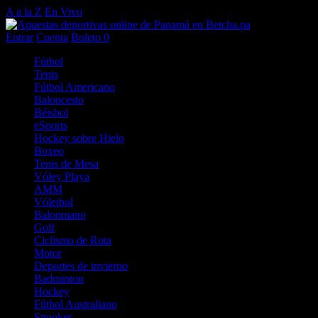
A a la Z
En Vivo
Entrar
Cuenta
Boleto
0
Fútbol
Tenis
Fútbol Americano
Baloncesto
Béisbol
eSports
Hockey sobre Hielo
Boxeo
Tenis de Mesa
Vóley Playa
AMM
Vóleibol
Balonmano
Golf
Ciclismo de Ruta
Motor
Deportes de invierno
Badminton
Hockey
Fútbol Australiano
Snooker