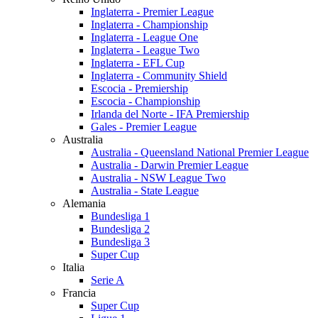
Inglaterra - Premier League
Inglaterra - Championship
Inglaterra - League One
Inglaterra - League Two
Inglaterra - EFL Cup
Inglaterra - Community Shield
Escocia - Premiership
Escocia - Championship
Irlanda del Norte - IFA Premiership
Gales - Premier League
Australia
Australia - Queensland National Premier League
Australia - Darwin Premier League
Australia - NSW League Two
Australia - State League
Alemania
Bundesliga 1
Bundesliga 2
Bundesliga 3
Super Cup
Italia
Serie A
Francia
Super Cup