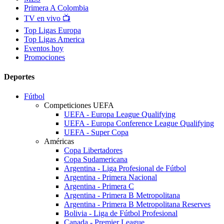
Primera A Colombia
TV en vivo 📺
Top Ligas Europa
Top Ligas America
Eventos hoy
Promociones
Deportes
Fútbol
Competiciones UEFA
UEFA - Europa League Qualifying
UEFA - Europa Conference League Qualifying
UEFA - Super Copa
Américas
Copa Libertadores
Copa Sudamericana
Argentina - Liga Profesional de Fútbol
Argentina - Primera Nacional
Argentina - Primera C
Argentina - Primera B Metropolitana
Argentina - Primera B Metropolitana Reserves
Bolivia - Liga de Fútbol Profesional
Canada - Premier League