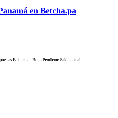
puestas
Balance de Bono Pendiente
Saldo actual