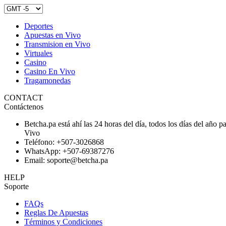
Deportes
Apuestas en Vivo
Transmision en Vivo
Virtuales
Casino
Casino En Vivo
Tragamonedas
CONTACT
Contáctenos
Betcha.pa está ahí las 24 horas del día, todos los días del año
Vivo
Teléfono:
+507-3026868
WhatsApp:
+507-69387276
Email:
soporte@betcha.pa
HELP
Soporte
FAQs
Reglas De Apuestas
Términos y Condiciones