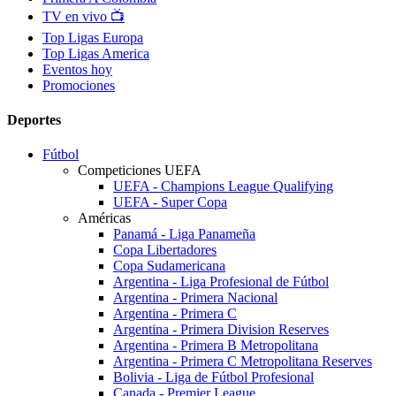
TV en vivo 📺
Top Ligas Europa
Top Ligas America
Eventos hoy
Promociones
Deportes
Fútbol
Competiciones UEFA
UEFA - Champions League Qualifying
UEFA - Super Copa
Américas
Panamá - Liga Panameña
Copa Libertadores
Copa Sudamericana
Argentina - Liga Profesional de Fútbol
Argentina - Primera Nacional
Argentina - Primera C
Argentina - Primera Division Reserves
Argentina - Primera B Metropolitana
Argentina - Primera C Metropolitana Reserves
Bolivia - Liga de Fútbol Profesional
Canada - Premier League