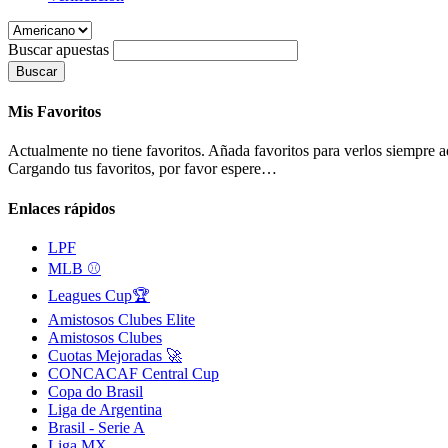
Buscar apuestas
Buscar
Mis Favoritos
Actualmente no tiene favoritos. Añada favoritos para verlos siempre a
Cargando tus favoritos, por favor espere…
Enlaces rápidos
LPF
MLB ⚾
Leagues Cup🏆
Amistosos Clubes Elite
Amistosos Clubes
Cuotas Mejoradas 🚀
CONCACAF Central Cup
Copa do Brasil
Liga de Argentina
Brasil - Serie A
Liga MX