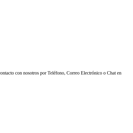
n contacto con nosotros por Teléfono, Correo Electrónico o Chat en