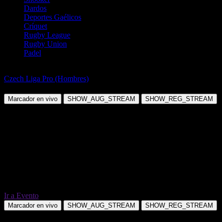
Dardos
Deportes Gaélicos
Críquet
Rugby League
Rugby Union
Padel
Tenis de Mesa
Czech Liga Pro (Hombres)
Jan Simecek vs Jan Mecl Jr
Marcador en vivo
SHOW_AUG_STREAM
SHOW_REG_STREAM
Ir a Evento
Marcador en vivo
SHOW_AUG_STREAM
SHOW_REG_STREAM
TOTAL