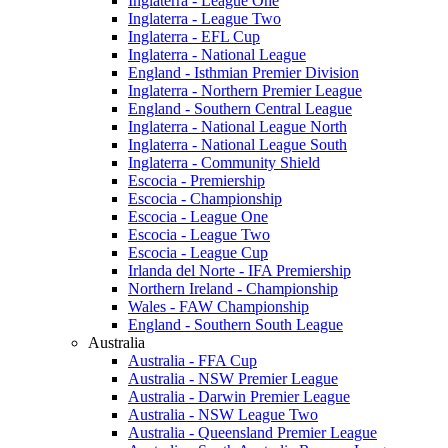
Inglaterra - League One
Inglaterra - League Two
Inglaterra - EFL Cup
Inglaterra - National League
England - Isthmian Premier Division
Inglaterra - Northern Premier League
England - Southern Central League
Inglaterra - National League North
Inglaterra - National League South
Inglaterra - Community Shield
Escocia - Premiership
Escocia - Championship
Escocia - League One
Escocia - League Two
Escocia - League Cup
Irlanda del Norte - IFA Premiership
Northern Ireland - Championship
Wales - FAW Championship
England - Southern South League
Australia
Australia - FFA Cup
Australia - NSW Premier League
Australia - Darwin Premier League
Australia - NSW League Two
Australia - Queensland Premier League