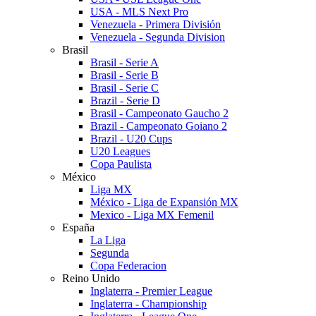
USA - MLS Next Pro
Venezuela - Primera División
Venezuela - Segunda Division
Brasil
Brasil - Serie A
Brasil - Serie B
Brasil - Serie C
Brazil - Serie D
Brasil - Campeonato Gaucho 2
Brazil - Campeonato Goiano 2
Brazil - U20 Cups
U20 Leagues
Copa Paulista
México
Liga MX
México - Liga de Expansión MX
Mexico - Liga MX Femenil
España
La Liga
Segunda
Copa Federacion
Reino Unido
Inglaterra - Premier League
Inglaterra - Championship