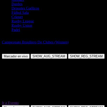
Dardos
Deportes Gaélicos
Fútbol Sala
Críquet
Rugby League
Rugby Union
Padel
Balonmano
Campeonato Brasiliero De Clubes (Women)
Hand Torres Women
vs Santa Cruz FC Women
Marcador en vivo
SHOW_AUG_STREAM
SHOW_REG_STREAM
Ir a Evento