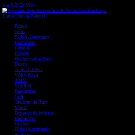
A a la Z
En Vivo
Entrar
Cuenta
Boleto
0
Fútbol
Tenis
Fútbol Americano
Baloncesto
Béisbol
eSports
Hockey sobre Hielo
Boxeo
Tenis de Mesa
Vóley Playa
AMM
Vóleibol
Balonmano
Golf
Ciclismo de Ruta
Motor
Deportes de invierno
Badminton
Hockey
Fútbol Australiano
Snooker