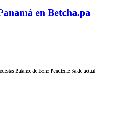
puestas
Balance de Bono Pendiente
Saldo actual