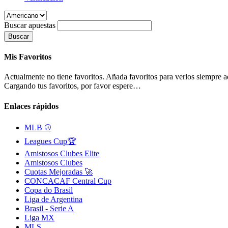
Buscar apuestas
Buscar
Mis Favoritos
Actualmente no tiene favoritos. Añada favoritos para verlos siempre a
Cargando tus favoritos, por favor espere…
Enlaces rápidos
MLB ⚾
Leagues Cup🏆
Amistosos Clubes Elite
Amistosos Clubes
Cuotas Mejoradas 🚀
CONCACAF Central Cup
Copa do Brasil
Liga de Argentina
Brasil - Serie A
Liga MX
MLS