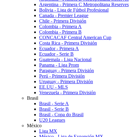
Argentina - Primera C Metropolitana Reserves
Bolivia - Liga de Fútbol Profesional
Canada - Premier League
Chile - Primera División
Colombia - Primera A
Colombia - Primera B
CONCACAF Central American Cup
Costa Rica - Primera División
Ecuador - Primera A
Ecuador - Serie B
Guatemala - Liga Nacional
Panama - Liga Prom
Paraguay - Primera División
Perú - Primera División
Uruguay - Primera División
EE.UU - MLS
Venezuela - Primera División
Brasil
Brasil - Serie A
Brasil - Serie B
Brasil - Copa do Brasil
U20 Leagues
México
Liga MX
México - Liga de Expansión MX