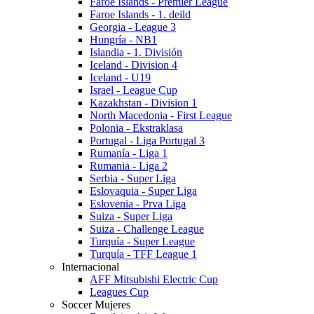
Faroe Islands - Premier League
Faroe Islands - 1. deild
Georgia - League 3
Hungría - NB1
Islandia - 1. División
Iceland - Division 4
Iceland - U19
Israel - League Cup
Kazakhstan - Division 1
North Macedonia - First League
Polonia - Ekstraklasa
Portugal - Liga Portugal 3
Rumanía - Liga 1
Rumania - Liga 2
Serbia - Super Liga
Eslovaquia - Super Liga
Eslovenia - Prva Liga
Suiza - Super Liga
Suiza - Challenge League
Turquía - Super League
Turquía - TFF League 1
Internacional
AFF Mitsubishi Electric Cup
Leagues Cup
Soccer Mujeres