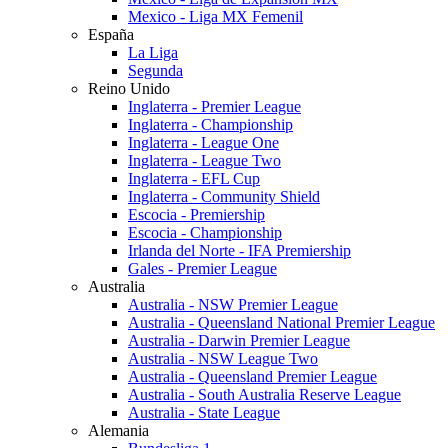
Mexico - Liga MX Femenil
España
La Liga
Segunda
Reino Unido
Inglaterra - Premier League
Inglaterra - Championship
Inglaterra - League One
Inglaterra - League Two
Inglaterra - EFL Cup
Inglaterra - Community Shield
Escocia - Premiership
Escocia - Championship
Irlanda del Norte - IFA Premiership
Gales - Premier League
Australia
Australia - NSW Premier League
Australia - Queensland National Premier League
Australia - Darwin Premier League
Australia - NSW League Two
Australia - Queensland Premier League
Australia - South Australia Reserve League
Australia - State League
Alemania