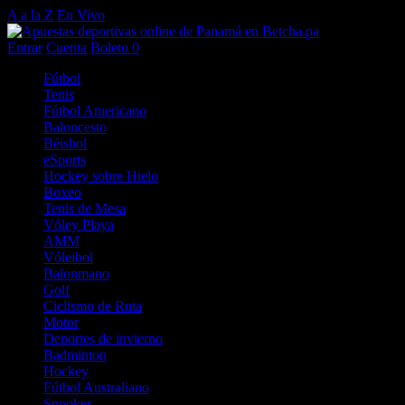
A a la Z
En Vivo
Entrar
Cuenta
Boleto
0
Fútbol
Tenis
Fútbol Americano
Baloncesto
Béisbol
eSports
Hockey sobre Hielo
Boxeo
Tenis de Mesa
Vóley Playa
AMM
Vóleibol
Balonmano
Golf
Ciclismo de Ruta
Motor
Deportes de invierno
Badminton
Hockey
Fútbol Australiano
Snooker