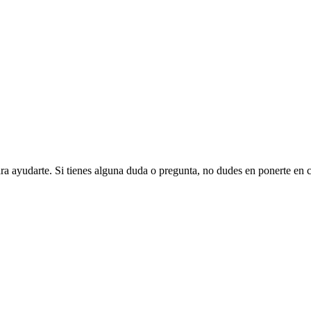
 para ayudarte. Si tienes alguna duda o pregunta, no dudes en ponerte e