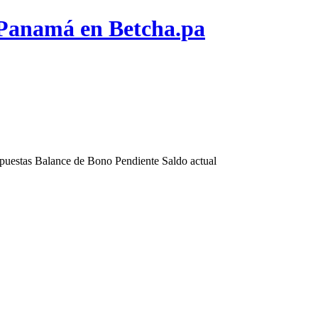
puestas
Balance de Bono Pendiente
Saldo actual