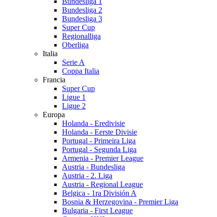
Bundesliga 1
Bundesliga 2
Bundesliga 3
Super Cup
Regionalliga
Oberliga
Italia
Serie A
Coppa Italia
Francia
Super Cup
Ligue 1
Ligue 2
Europa
Holanda - Eredivisie
Holanda - Eerste Divisie
Portugal - Primeira Liga
Portugal - Segunda Liga
Armenia - Premier League
Austria - Bundesliga
Austria - 2. Liga
Austria - Regional League
Belgica - 1ra División A
Bosnia & Herzegovina - Premier Liga
Bulgaria - First League