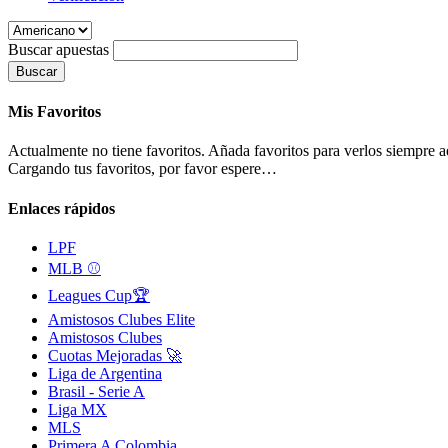
Buscar apuestas
Buscar
Mis Favoritos
Actualmente no tiene favoritos. Añada favoritos para verlos siempre a
Cargando tus favoritos, por favor espere…
Enlaces rápidos
LPF
MLB ⚾
Leagues Cup🏆
Amistosos Clubes Elite
Amistosos Clubes
Cuotas Mejoradas 🚀
Liga de Argentina
Brasil - Serie A
Liga MX
MLS
Primera A Colombia