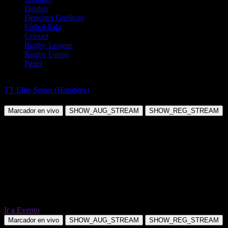
Dardos
Deportes Gaélicos
Fútbol Sala
Críquet
Rugby League
Rugby Union
Padel
Tenis de Mesa
TT Elite Series (Hombres)
Jakub Witkowski vs Jakub Kuzmicz
Marcador en vivo
SHOW_AUG_STREAM
SHOW_REG_STREAM
Ir a Evento
Marcador en vivo
SHOW_AUG_STREAM
SHOW_REG_STREAM