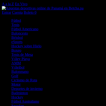
A a la Z
En Vivo
Entrar
Cuenta
Boleto
0
Fútbol
Tenis
Fútbol Americano
Baloncesto
Béisbol
eSports
Hockey sobre Hielo
Boxeo
Tenis de Mesa
Vóley Playa
AMM
Vóleibol
Balonmano
Golf
Ciclismo de Ruta
Motor
Deportes de invierno
Badminton
Hockey
Fútbol Australiano
Snooker