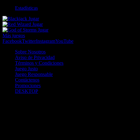
Estadísticas
Jugar
Jugar
Jugar
Más juegos
Facebook
Twitter
Instagram
YouTube
Sobre Nosotros
Aviso de Privacidad
Términos y Condiciones
Juego Justo
Juego Responsable
Contáctenos
Promociones
DESKTOP
Betcha.pa es operado por ONJOC, CORP. una compañía registrada
en la República de Panamá, autorizada y regulada por la Junta de
Control de Juegos de la Repúlblica de Panamá a través del Contrato
de Admnistración y Operación de Juegos de Suerte y Azar a través
de Internet No. JCJ-03-2020, debidamente refrendado por la
Contraloría de la República de Panamá el día 15 de junio de 2020
con oficinas en Urbanización Costa del Este, PH Plaza Real,