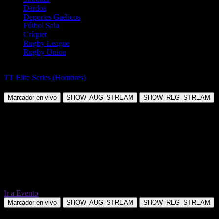
Dardos
Deportes Gaélicos
Fútbol Sala
Críquet
Rugby League
Rugby Union
Tenis de Mesa
TT Elite Series (Hombres)
Mateusz Rutkowski vs Jakub Witkowski
Marcador en vivo
SHOW_AUG_STREAM
SHOW_REG_STREAM
Ir a Evento
Marcador en vivo
SHOW_AUG_STREAM
SHOW_REG_STREAM
TOTAL