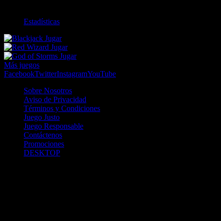
TOTAL
Estadísticas
Jugar
Jugar
Jugar
Más juegos
Facebook
Twitter
Instagram
YouTube
Sobre Nosotros
Aviso de Privacidad
Términos y Condiciones
Juego Justo
Juego Responsable
Contáctenos
Promociones
DESKTOP
Betcha.pa es operado por ONJOC, CORP. una compañía registrada
en la República de Panamá, autorizada y regulada por la Junta de
Control de Juegos de la Repúlblica de Panamá a través del Contrato
de Admnistración y Operación de Juegos de Suerte y Azar a través
de Internet No. JCJ-03-2020, debidamente refrendado por la
Contraloría de la República de Panamá el día 15 de junio de 2020