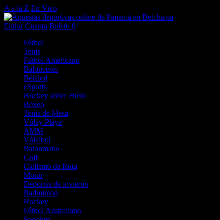
A a la Z
En Vivo
Entrar
Cuenta
Boleto
0
Fútbol
Tenis
Fútbol Americano
Baloncesto
Béisbol
eSports
Hockey sobre Hielo
Boxeo
Tenis de Mesa
Vóley Playa
AMM
Vóleibol
Balonmano
Golf
Ciclismo de Ruta
Motor
Deportes de invierno
Badminton
Hockey
Fútbol Australiano
Snooker