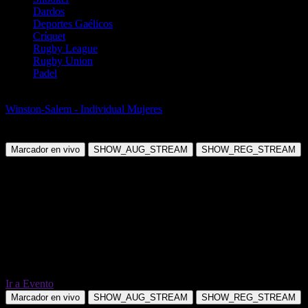
Dardos
Deportes Gaélicos
Críquet
Rugby League
Rugby Union
Padel
Tenis
Winston-Salem - Individual Mujeres
Susana Souhrada vs Aya
Manning
Marcador en vivo
SHOW_AUG_STREAM
SHOW_REG_STREAM
Ir a Evento
Marcador en vivo
SHOW_AUG_STREAM
SHOW_REG_STREAM