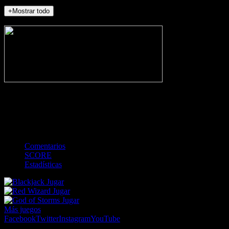
+Mostrar todo
NO_INCIDENTS
-
Gol
Tarjeta amarilla
Roja
Córner
Penalti
FKIC
Sustitución
0
-
-
-
-
-
-
0
-
-
-
-
-
-
Comentarios
SCORE
Estadísticas
Jugar
Jugar
Jugar
Más juegos
Facebook
Twitter
Instagram
YouTube