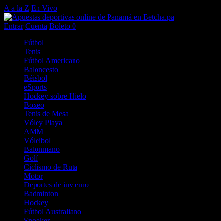
A a la Z
En Vivo
Entrar
Cuenta
Boleto
0
Fútbol
Tenis
Fútbol Americano
Baloncesto
Béisbol
eSports
Hockey sobre Hielo
Boxeo
Tenis de Mesa
Vóley Playa
AMM
Vóleibol
Balonmano
Golf
Ciclismo de Ruta
Motor
Deportes de invierno
Badminton
Hockey
Fútbol Australiano
Snooker