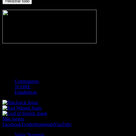
+Mostrar todo
NO_INCIDENTS
-
Gol
Tarjeta amarilla
Roja
Córner
Penalti
FKIC
Sustitución
0
-
-
-
-
-
-
0
-
-
-
-
-
-
Comentarios
SCORE
Estadísticas
Jugar
Jugar
Jugar
Más juegos
Facebook
Twitter
Instagram
YouTube
Sobre Nosotros