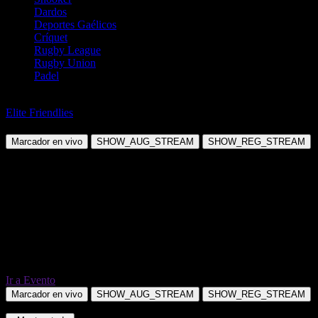
Dardos
Deportes Gaélicos
Críquet
Rugby League
Rugby Union
Padel
Fútbol
Elite Friendlies
Colorado Rapids vs FC Juárez
Marcador en vivo
SHOW_AUG_STREAM
SHOW_REG_STREAM
Ir a Evento
Marcador en vivo
SHOW_AUG_STREAM
SHOW_REG_STREAM