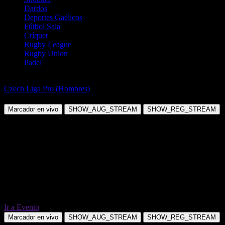
Dardos
Deportes Gaélicos
Fútbol Sala
Críquet
Rugby League
Rugby Union
Padel
Tenis de Mesa
Czech Liga Pro (Hombres)
Jan Dzida vs Michal Cabis
Marcador en vivo
SHOW_AUG_STREAM
SHOW_REG_STREAM
Ir a Evento
Marcador en vivo
SHOW_AUG_STREAM
SHOW_REG_STREAM