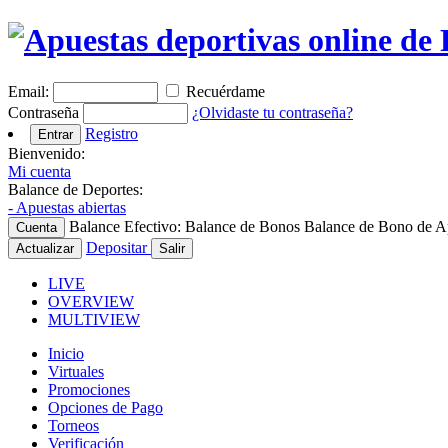
Email:
Recuérdame
Contraseña
¿Olvidaste tu contraseña?
Registro
Bienvenido:
Mi cuenta
Balance de Deportes
:
-
Apuestas abiertas
Balance Efectivo:
Balance de Bonos
Balance de Bono de A
Cuenta
Depositar
Actualizar
Salir
LIVE
OVERVIEW
MULTIVIEW
Inicio
Virtuales
Promociones
Opciones de Pago
Torneos
Verificación