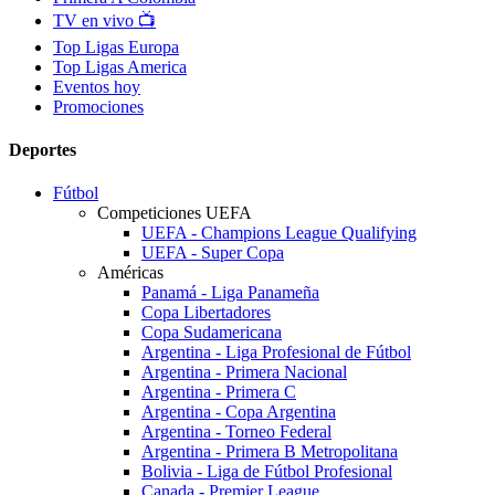
TV en vivo 📺
Top Ligas Europa
Top Ligas America
Eventos hoy
Promociones
Deportes
Fútbol
Competiciones UEFA
UEFA - Champions League Qualifying
UEFA - Super Copa
Américas
Panamá - Liga Panameña
Copa Libertadores
Copa Sudamericana
Argentina - Liga Profesional de Fútbol
Argentina - Primera Nacional
Argentina - Primera C
Argentina - Copa Argentina
Argentina - Torneo Federal
Argentina - Primera B Metropolitana
Bolivia - Liga de Fútbol Profesional
Canada - Premier League