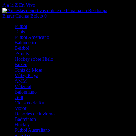
A a la Z
En Vivo
Entrar
Cuenta
Boleto
0
Fútbol
Tenis
Fútbol Americano
Baloncesto
Béisbol
eSports
Hockey sobre Hielo
Boxeo
Tenis de Mesa
Vóley Playa
AMM
Vóleibol
Balonmano
Golf
Ciclismo de Ruta
Motor
Deportes de invierno
Badminton
Hockey
Fútbol Australiano
Snooker