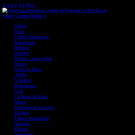
A a la Z
En Vivo
Entrar
Cuenta
Boleto
0
Fútbol
Tenis
Fútbol Americano
Baloncesto
Béisbol
eSports
Hockey sobre Hielo
Boxeo
Tenis de Mesa
AMM
Vóleibol
Balonmano
Golf
Ciclismo de Ruta
Motor
Deportes de invierno
Hockey
Fútbol Australiano
Snooker
Dardos
Atletismo