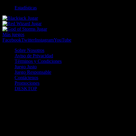
Estadísticas
Jugar
Jugar
Jugar
Más juegos
Facebook
Twitter
Instagram
YouTube
Sobre Nosotros
Aviso de Privacidad
Términos y Condiciones
Juego Justo
Juego Responsable
Contáctenos
Promociones
DESKTOP
Betcha.pa es operado por ONJOC, CORP. una compañía registrada
en la República de Panamá, autorizada y regulada por la Junta de
Control de Juegos de la Repúlblica de Panamá a través del Contrato
de Admnistración y Operación de Juegos de Suerte y Azar a través
de Internet No. JCJ-03-2020, debidamente refrendado por la
Contraloría de la República de Panamá el día 15 de junio de 2020
con oficinas en Urbanización Costa del Este, PH Plaza Real,