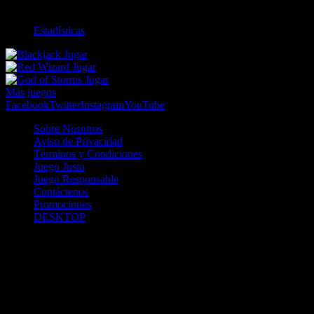
TOTAL
Estadísticas
Jugar
Jugar
Jugar
Más juegos
Facebook
Twitter
Instagram
YouTube
Sobre Nosotros
Aviso de Privacidad
Términos y Condiciones
Juego Justo
Juego Responsable
Contáctenos
Promociones
DESKTOP
Betcha.pa es operado por ONJOC, CORP. una compañía registrada
en la República de Panamá, autorizada y regulada por la Junta de
Control de Juegos de la Repúlblica de Panamá a través del Contrato
de Admnistración y Operación de Juegos de Suerte y Azar a través
de Internet No. JCJ-03-2020, debidamente refrendado por la
Contraloría de la República de Panamá el día 15 de junio de 2020