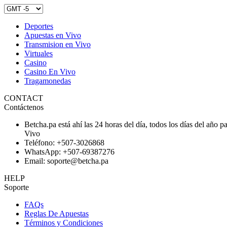
Deportes
Apuestas en Vivo
Transmision en Vivo
Virtuales
Casino
Casino En Vivo
Tragamonedas
CONTACT
Contáctenos
Betcha.pa está ahí las 24 horas del día, todos los días del año
Vivo
Teléfono:
+507-3026868
WhatsApp:
+507-69387276
Email:
soporte@betcha.pa
HELP
Soporte
FAQs
Reglas De Apuestas
Términos y Condiciones