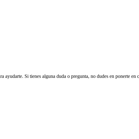
 para ayudarte. Si tienes alguna duda o pregunta, no dudes en ponerte e