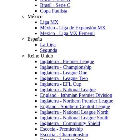
Brasil - Serie C
Copa Paulista
México
Liga MX
México - Liga de Expansión MX
Mexico - Liga MX Femenil
España
La Liga
Segunda
Reino Unido
Inglaterra - Premier League
Inglaterra - Championship
Inglaterra - League One
Inglaterra - League Two
Inglaterra - EFL Cup
Inglaterra - National League
England - Isthmian Premier Division
Inglaterra - Northern Premier League
England - Southern Central League
Inglaterra - National League North
Inglaterra - National League South
Inglaterra - Community Shield
Escocia - Premiership
Escocia - Championship