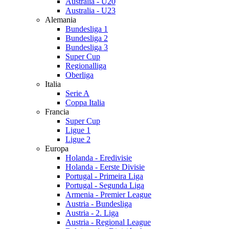
Australia - U20
Australia - U23
Alemania
Bundesliga 1
Bundesliga 2
Bundesliga 3
Super Cup
Regionalliga
Oberliga
Italia
Serie A
Coppa Italia
Francia
Super Cup
Ligue 1
Ligue 2
Europa
Holanda - Eredivisie
Holanda - Eerste Divisie
Portugal - Primeira Liga
Portugal - Segunda Liga
Armenia - Premier League
Austria - Bundesliga
Austria - 2. Liga
Austria - Regional League