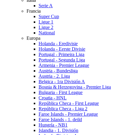
Italia
Serie A
Francia
Super Cup
Ligue 1
Ligue 2
National
Europa
Holanda - Eredivisie
Holanda - Eerste Divisie
Portugal - Primeira Liga
Portugal - Segunda Liga
Armenia - Premier League
Austria - Bundesliga
Austria - 2. Liga
Belgica - 1ra División A
Bosnia & Herzegovina - Premier Liga
Bulgaria - First League
Croatia - HNL
República Checa - First League
República Checa - Liga 2
Faroe Islands - Premier League
Faroe Islands - 1. deild
Hungría - NB1
Islandia - 1. División