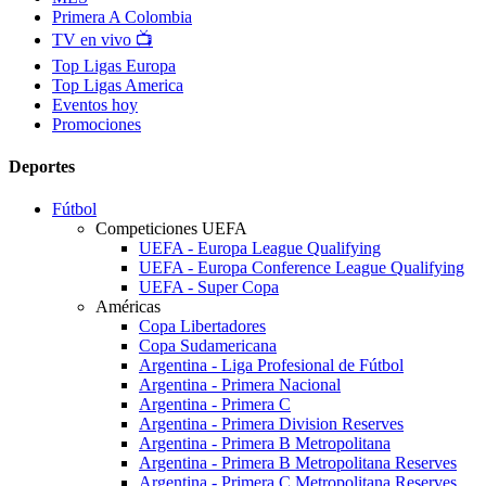
Primera A Colombia
TV en vivo 📺
Top Ligas Europa
Top Ligas America
Eventos hoy
Promociones
Deportes
Fútbol
Competiciones UEFA
UEFA - Europa League Qualifying
UEFA - Europa Conference League Qualifying
UEFA - Super Copa
Américas
Copa Libertadores
Copa Sudamericana
Argentina - Liga Profesional de Fútbol
Argentina - Primera Nacional
Argentina - Primera C
Argentina - Primera Division Reserves
Argentina - Primera B Metropolitana
Argentina - Primera B Metropolitana Reserves
Argentina - Primera C Metropolitana Reserves