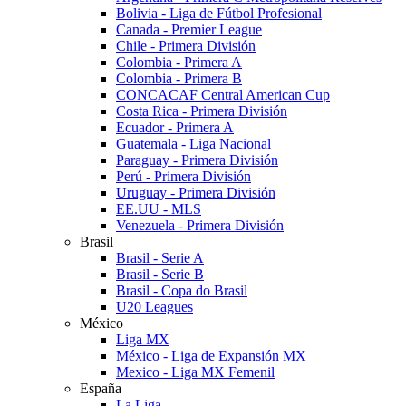
Bolivia - Liga de Fútbol Profesional
Canada - Premier League
Chile - Primera División
Colombia - Primera A
Colombia - Primera B
CONCACAF Central American Cup
Costa Rica - Primera División
Ecuador - Primera A
Guatemala - Liga Nacional
Paraguay - Primera División
Perú - Primera División
Uruguay - Primera División
EE.UU - MLS
Venezuela - Primera División
Brasil
Brasil - Serie A
Brasil - Serie B
Brasil - Copa do Brasil
U20 Leagues
México
Liga MX
México - Liga de Expansión MX
Mexico - Liga MX Femenil
España
La Liga