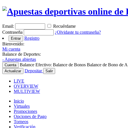
Email:
Recuérdame
Contraseña
¿Olvidaste tu contraseña?
Registro
Bienvenido:
Mi cuenta
Balance de Deportes
:
-
Apuestas abiertas
Balance Efectivo:
Balance de Bonos
Balance de Bono de A
Cuenta
Depositar
Actualizar
Salir
LIVE
OVERVIEW
MULTIVIEW
Inicio
Virtuales
Promociones
Opciones de Pago
Torneos
Verificación