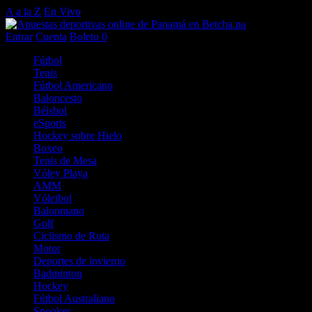
A a la Z
En Vivo
Entrar
Cuenta
Boleto
0
Fútbol
Tenis
Fútbol Americano
Baloncesto
Béisbol
eSports
Hockey sobre Hielo
Boxeo
Tenis de Mesa
Vóley Playa
AMM
Vóleibol
Balonmano
Golf
Ciclismo de Ruta
Motor
Deportes de invierno
Badminton
Hockey
Fútbol Australiano
Snooker