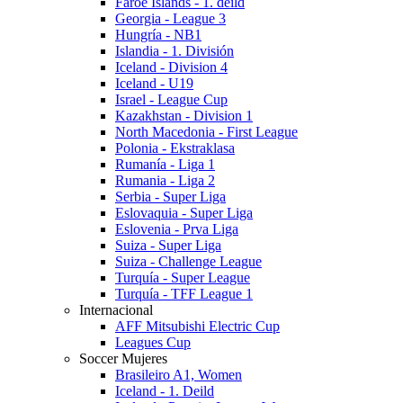
Faroe Islands - 1. deild
Georgia - League 3
Hungría - NB1
Islandia - 1. División
Iceland - Division 4
Iceland - U19
Israel - League Cup
Kazakhstan - Division 1
North Macedonia - First League
Polonia - Ekstraklasa
Rumanía - Liga 1
Rumania - Liga 2
Serbia - Super Liga
Eslovaquia - Super Liga
Eslovenia - Prva Liga
Suiza - Super Liga
Suiza - Challenge League
Turquía - Super League
Turquía - TFF League 1
Internacional
AFF Mitsubishi Electric Cup
Leagues Cup
Soccer Mujeres
Brasileiro A1, Women
Iceland - 1. Deild