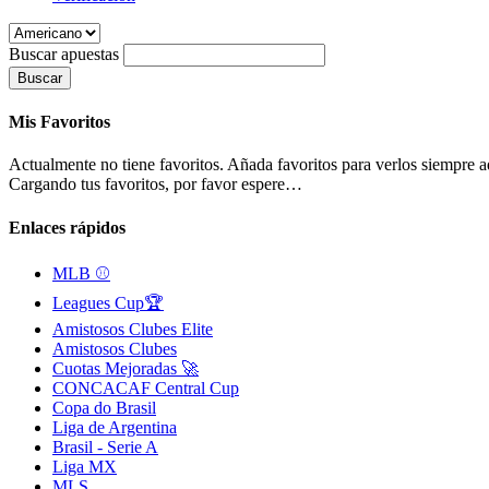
Buscar apuestas
Buscar
Mis Favoritos
Actualmente no tiene favoritos. Añada favoritos para verlos siempre a
Cargando tus favoritos, por favor espere…
Enlaces rápidos
MLB ⚾
Leagues Cup🏆
Amistosos Clubes Elite
Amistosos Clubes
Cuotas Mejoradas 🚀
CONCACAF Central Cup
Copa do Brasil
Liga de Argentina
Brasil - Serie A
Liga MX
MLS