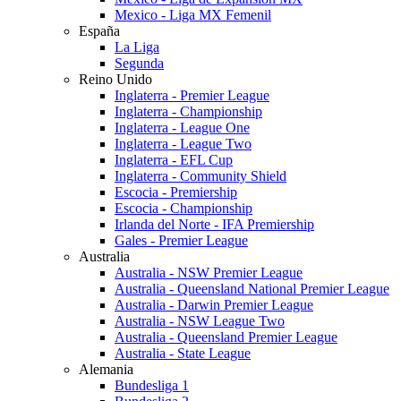
Mexico - Liga MX Femenil
España
La Liga
Segunda
Reino Unido
Inglaterra - Premier League
Inglaterra - Championship
Inglaterra - League One
Inglaterra - League Two
Inglaterra - EFL Cup
Inglaterra - Community Shield
Escocia - Premiership
Escocia - Championship
Irlanda del Norte - IFA Premiership
Gales - Premier League
Australia
Australia - NSW Premier League
Australia - Queensland National Premier League
Australia - Darwin Premier League
Australia - NSW League Two
Australia - Queensland Premier League
Australia - State League
Alemania
Bundesliga 1