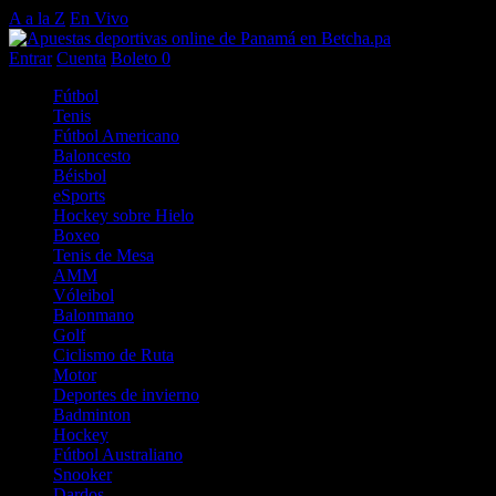
A a la Z
En Vivo
Entrar
Cuenta
Boleto
0
Fútbol
Tenis
Fútbol Americano
Baloncesto
Béisbol
eSports
Hockey sobre Hielo
Boxeo
Tenis de Mesa
AMM
Vóleibol
Balonmano
Golf
Ciclismo de Ruta
Motor
Deportes de invierno
Badminton
Hockey
Fútbol Australiano
Snooker
Dardos