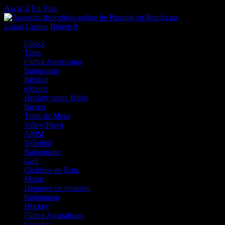
A a la Z
En Vivo
Entrar
Cuenta
Boleto
0
Fútbol
Tenis
Fútbol Americano
Baloncesto
Béisbol
eSports
Hockey sobre Hielo
Boxeo
Tenis de Mesa
Vóley Playa
AMM
Vóleibol
Balonmano
Golf
Ciclismo de Ruta
Motor
Deportes de invierno
Badminton
Hockey
Fútbol Australiano
Snooker