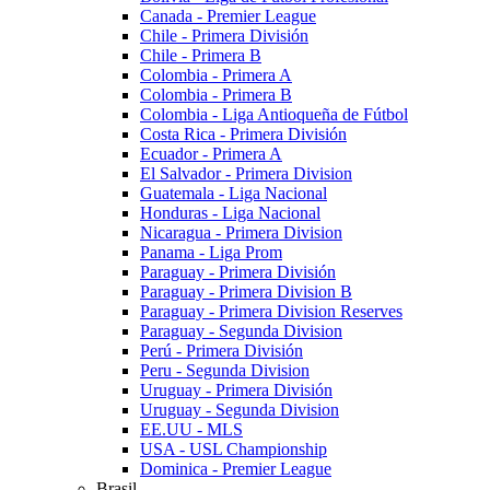
Canada - Premier League
Chile - Primera División
Chile - Primera B
Colombia - Primera A
Colombia - Primera B
Colombia - Liga Antioqueña de Fútbol
Costa Rica - Primera División
Ecuador - Primera A
El Salvador - Primera Division
Guatemala - Liga Nacional
Honduras - Liga Nacional
Nicaragua - Primera Division
Panama - Liga Prom
Paraguay - Primera División
Paraguay - Primera Division B
Paraguay - Primera Division Reserves
Paraguay - Segunda Division
Perú - Primera División
Peru - Segunda Division
Uruguay - Primera División
Uruguay - Segunda Division
EE.UU - MLS
USA - USL Championship
Dominica - Premier League
Brasil