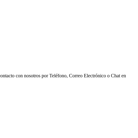
n contacto con nosotros por Teléfono, Correo Electrónico o Chat en