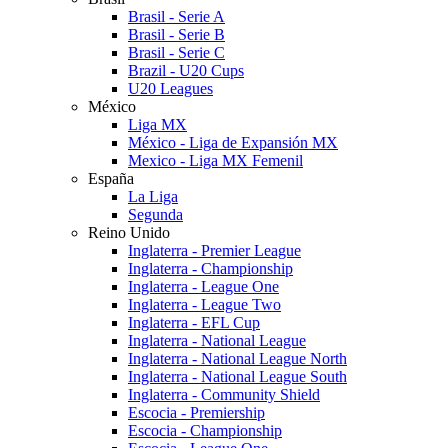
Brasil - Serie A
Brasil - Serie B
Brasil - Serie C
Brazil - U20 Cups
U20 Leagues
México
Liga MX
México - Liga de Expansión MX
Mexico - Liga MX Femenil
España
La Liga
Segunda
Reino Unido
Inglaterra - Premier League
Inglaterra - Championship
Inglaterra - League One
Inglaterra - League Two
Inglaterra - EFL Cup
Inglaterra - National League
Inglaterra - National League North
Inglaterra - National League South
Inglaterra - Community Shield
Escocia - Premiership
Escocia - Championship