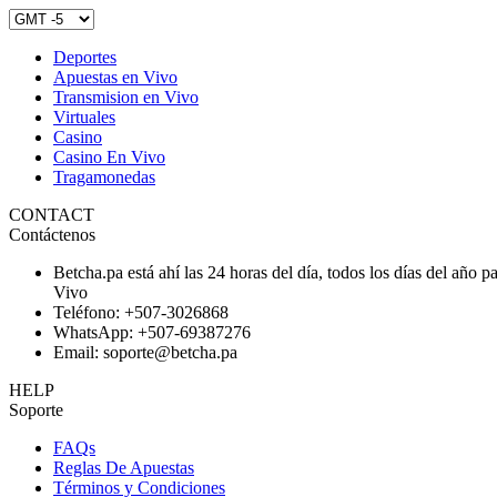
Deportes
Apuestas en Vivo
Transmision en Vivo
Virtuales
Casino
Casino En Vivo
Tragamonedas
CONTACT
Contáctenos
Betcha.pa está ahí las 24 horas del día, todos los días del año
Vivo
Teléfono:
+507-3026868
WhatsApp:
+507-69387276
Email:
soporte@betcha.pa
HELP
Soporte
FAQs
Reglas De Apuestas
Términos y Condiciones