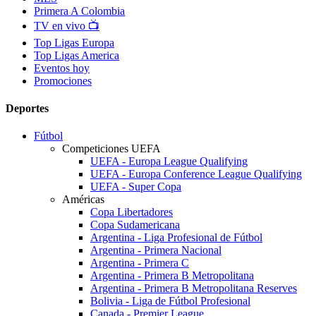
Primera A Colombia
TV en vivo 📺
Top Ligas Europa
Top Ligas America
Eventos hoy
Promociones
Deportes
Fútbol
Competiciones UEFA
UEFA - Europa League Qualifying
UEFA - Europa Conference League Qualifying
UEFA - Super Copa
Américas
Copa Libertadores
Copa Sudamericana
Argentina - Liga Profesional de Fútbol
Argentina - Primera Nacional
Argentina - Primera C
Argentina - Primera B Metropolitana
Argentina - Primera B Metropolitana Reserves
Bolivia - Liga de Fútbol Profesional
Canada - Premier League