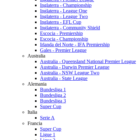
Inglaterra - Championship
Inglaterra - League One
Inglaterra - League Two
Inglaterra - EFL Cup
Inglaterra - Community Shield
Escocia - Premiership
Escocia - Championship
Irlanda del Norte - IFA Premiership
Gales - Premier League
Australia
Australia - Queensland National Premier League
Australia - Darwin Premier League
Australia - NSW League Two
Australia - State League
Alemania
Bundesliga 1
Bundesliga 2
Bundesliga 3
Super Cup
Italia
Serie A
Francia
Super Cup
Ligue 1