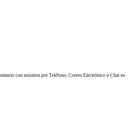
n contacto con nosotros por Teléfono, Correo Electrónico o Chat en