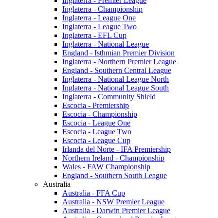
Inglaterra - Premier League
Inglaterra - Championship
Inglaterra - League One
Inglaterra - League Two
Inglaterra - EFL Cup
Inglaterra - National League
England - Isthmian Premier Division
Inglaterra - Northern Premier League
England - Southern Central League
Inglaterra - National League North
Inglaterra - National League South
Inglaterra - Community Shield
Escocia - Premiership
Escocia - Championship
Escocia - League One
Escocia - League Two
Escocia - League Cup
Irlanda del Norte - IFA Premiership
Northern Ireland - Championship
Wales - FAW Championship
England - Southern South League
Australia
Australia - FFA Cup
Australia - NSW Premier League
Australia - Darwin Premier League