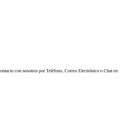
n contacto con nosotros por Teléfono, Correo Electrónico o Chat en