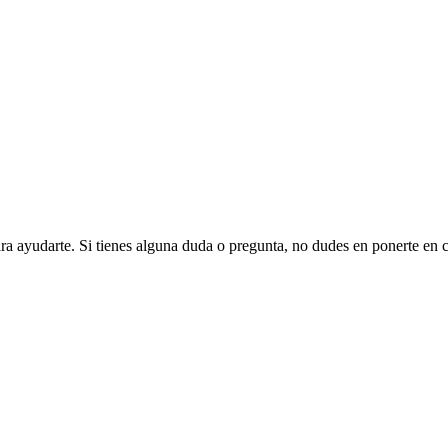
 para ayudarte. Si tienes alguna duda o pregunta, no dudes en ponerte e