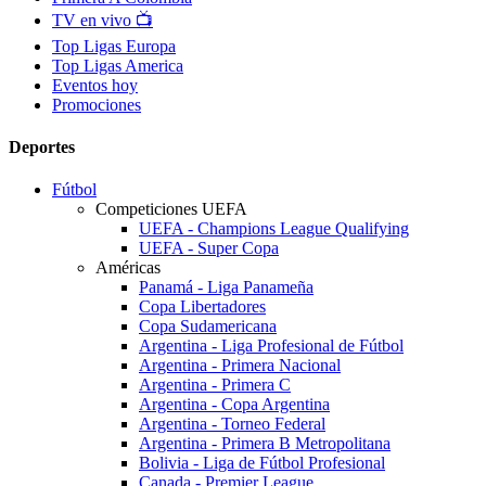
TV en vivo 📺
Top Ligas Europa
Top Ligas America
Eventos hoy
Promociones
Deportes
Fútbol
Competiciones UEFA
UEFA - Champions League Qualifying
UEFA - Super Copa
Américas
Panamá - Liga Panameña
Copa Libertadores
Copa Sudamericana
Argentina - Liga Profesional de Fútbol
Argentina - Primera Nacional
Argentina - Primera C
Argentina - Copa Argentina
Argentina - Torneo Federal
Argentina - Primera B Metropolitana
Bolivia - Liga de Fútbol Profesional
Canada - Premier League