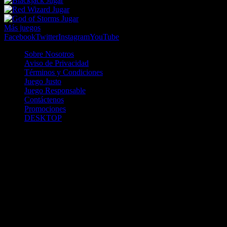
Jugar
Jugar
Jugar
Más juegos
Facebook
Twitter
Instagram
YouTube
Sobre Nosotros
Aviso de Privacidad
Términos y Condiciones
Juego Justo
Juego Responsable
Contáctenos
Promociones
DESKTOP
Betcha.pa es operado por ONJOC, CORP. una compañía registrada
en la República de Panamá, autorizada y regulada por la Junta de
Control de Juegos de la Repúlblica de Panamá a través del Contrato
de Admnistración y Operación de Juegos de Suerte y Azar a través
de Internet No. JCJ-03-2020, debidamente refrendado por la
Contraloría de la República de Panamá el día 15 de junio de 2020
con oficinas en Urbanización Costa del Este, PH Plaza Real,
Oficina 403, Corregimiento de Juan Díaz, República de Panamá,
localizables al telefóno +(507) 304-8693 y correo electrónico
info@onjoc.com