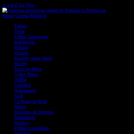
A a la Z
En Vivo
Entrar
Cuenta
Boleto
0
Fútbol
Tenis
Fútbol Americano
Baloncesto
Béisbol
eSports
Hockey sobre Hielo
Boxeo
Tenis de Mesa
Vóley Playa
AMM
Vóleibol
Balonmano
Golf
Ciclismo de Ruta
Motor
Deportes de invierno
Badminton
Hockey
Fútbol Australiano
Snooker