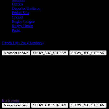
Dardos
Deportes Gaélicos
Fútbol Sala
Críquet
Rugby League
Rugby Union
Padel
Tenis de Mesa
Czech Liga Pro (Hombres)
Patrik Hanel vs Jaroslav Peter
Marcador en vivo
SHOW_AUG_STREAM
SHOW_REG_STREAM
Ir a Evento
Marcador en vivo
SHOW_AUG_STREAM
SHOW_REG_STREAM