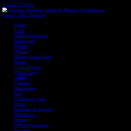
A a la Z
En Vivo
Entrar
Cuenta
Boleto
0
Fútbol
Tenis
Fútbol Americano
Baloncesto
Béisbol
eSports
Hockey sobre Hielo
Boxeo
Tenis de Mesa
Vóley Playa
AMM
Vóleibol
Balonmano
Golf
Ciclismo de Ruta
Motor
Deportes de invierno
Badminton
Hockey
Fútbol Australiano
Snooker