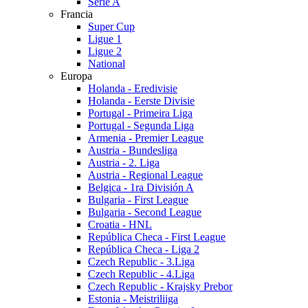
Serie A
Francia
Super Cup
Ligue 1
Ligue 2
National
Europa
Holanda - Eredivisie
Holanda - Eerste Divisie
Portugal - Primeira Liga
Portugal - Segunda Liga
Armenia - Premier League
Austria - Bundesliga
Austria - 2. Liga
Austria - Regional League
Belgica - 1ra División A
Bulgaria - First League
Bulgaria - Second League
Croatia - HNL
República Checa - First League
República Checa - Liga 2
Czech Republic - 3.Liga
Czech Republic - 4.Liga
Czech Republic - Krajsky Prebor
Estonia - Meistriliiga