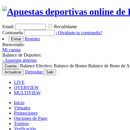
Email:
Recuérdame
Contraseña
¿Olvidaste tu contraseña?
Registro
Bienvenido:
Mi cuenta
Balance de Deportes
:
-
Apuestas abiertas
Balance Efectivo:
Balance de Bonos
Balance de Bono de A
Cuenta
Depositar
Actualizar
Salir
LIVE
OVERVIEW
MULTIVIEW
Inicio
Virtuales
Promociones
Opciones de Pago
Torneos
Verificación