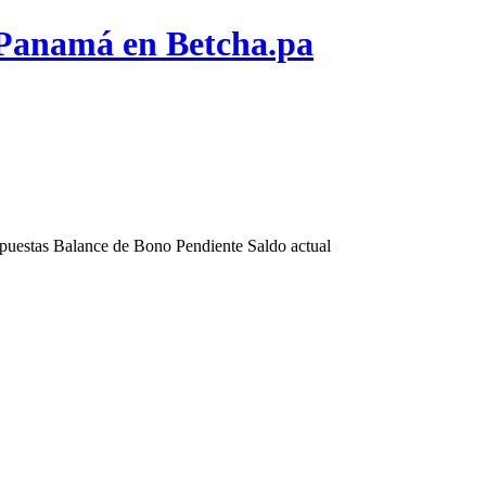
puestas
Balance de Bono Pendiente
Saldo actual