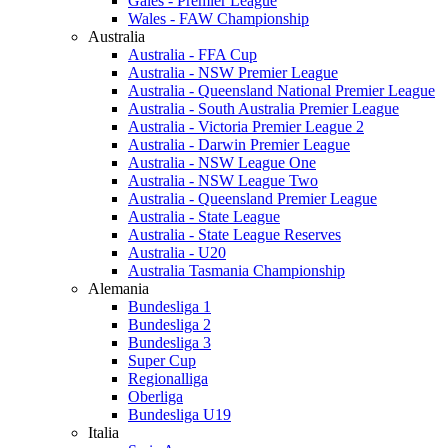
Gales - Premier League
Wales - FAW Championship
Australia
Australia - FFA Cup
Australia - NSW Premier League
Australia - Queensland National Premier League
Australia - South Australia Premier League
Australia - Victoria Premier League 2
Australia - Darwin Premier League
Australia - NSW League One
Australia - NSW League Two
Australia - Queensland Premier League
Australia - State League
Australia - State League Reserves
Australia - U20
Australia Tasmania Championship
Alemania
Bundesliga 1
Bundesliga 2
Bundesliga 3
Super Cup
Regionalliga
Oberliga
Bundesliga U19
Italia