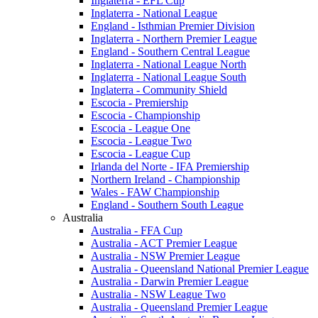
Inglaterra - EFL Cup
Inglaterra - National League
England - Isthmian Premier Division
Inglaterra - Northern Premier League
England - Southern Central League
Inglaterra - National League North
Inglaterra - National League South
Inglaterra - Community Shield
Escocia - Premiership
Escocia - Championship
Escocia - League One
Escocia - League Two
Escocia - League Cup
Irlanda del Norte - IFA Premiership
Northern Ireland - Championship
Wales - FAW Championship
England - Southern South League
Australia
Australia - FFA Cup
Australia - ACT Premier League
Australia - NSW Premier League
Australia - Queensland National Premier League
Australia - Darwin Premier League
Australia - NSW League Two
Australia - Queensland Premier League