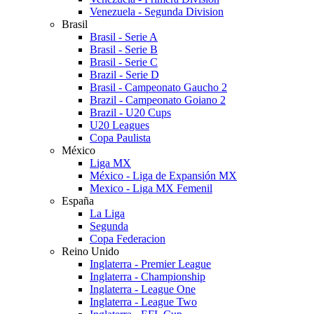
Venezuela - Segunda Division
Brasil
Brasil - Serie A
Brasil - Serie B
Brasil - Serie C
Brazil - Serie D
Brasil - Campeonato Gaucho 2
Brazil - Campeonato Goiano 2
Brazil - U20 Cups
U20 Leagues
Copa Paulista
México
Liga MX
México - Liga de Expansión MX
Mexico - Liga MX Femenil
España
La Liga
Segunda
Copa Federacion
Reino Unido
Inglaterra - Premier League
Inglaterra - Championship
Inglaterra - League One
Inglaterra - League Two