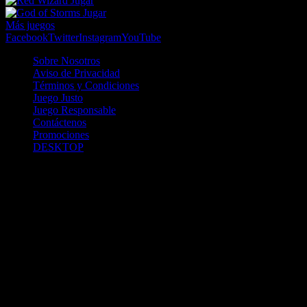
Jugar
Jugar
Más juegos
Facebook
Twitter
Instagram
YouTube
Sobre Nosotros
Aviso de Privacidad
Términos y Condiciones
Juego Justo
Juego Responsable
Contáctenos
Promociones
DESKTOP
Betcha.pa es operado por ONJOC, CORP. una compañía registrada
en la República de Panamá, autorizada y regulada por la Junta de
Control de Juegos de la Repúlblica de Panamá a través del Contrato
de Admnistración y Operación de Juegos de Suerte y Azar a través
de Internet No. JCJ-03-2020, debidamente refrendado por la
Contraloría de la República de Panamá el día 15 de junio de 2020
con oficinas en Urbanización Costa del Este, PH Plaza Real,
Oficina 403, Corregimiento de Juan Díaz, República de Panamá,
localizables al telefóno +(507) 304-8693 y correo electrónico
info@onjoc.com