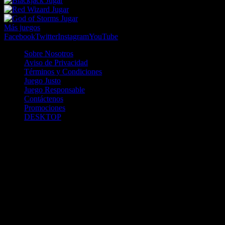
Jugar
Jugar
Jugar
Más juegos
Facebook
Twitter
Instagram
YouTube
Sobre Nosotros
Aviso de Privacidad
Términos y Condiciones
Juego Justo
Juego Responsable
Contáctenos
Promociones
DESKTOP
Betcha.pa es operado por ONJOC, CORP. una compañía registrada
en la República de Panamá, autorizada y regulada por la Junta de
Control de Juegos de la Repúlblica de Panamá a través del Contrato
de Admnistración y Operación de Juegos de Suerte y Azar a través
de Internet No. JCJ-03-2020, debidamente refrendado por la
Contraloría de la República de Panamá el día 15 de junio de 2020
con oficinas en Urbanización Costa del Este, PH Plaza Real,
Oficina 403, Corregimiento de Juan Díaz, República de Panamá,
localizables al telefóno +(507) 304-8693 y correo electrónico
info@onjoc.com