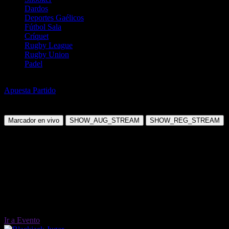
Dardos
Deportes Gaélicos
Fútbol Sala
Críquet
Rugby League
Rugby Union
Padel
Snooker
Apuesta Partido
Zak Surety vs Matthew Selt
Jueves, 09 Jul 2026 12:30:00
Marcador en vivo
SHOW_AUG_STREAM
SHOW_REG_STREAM
Ir a Evento