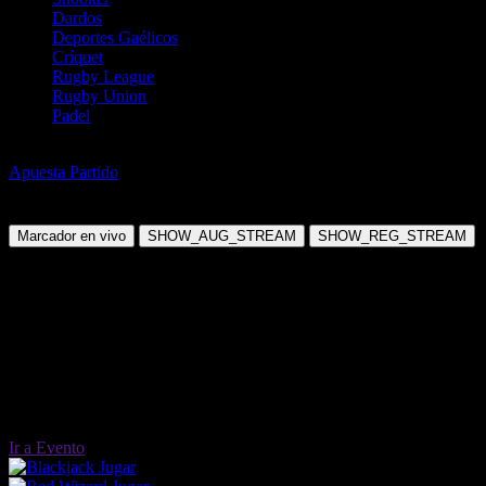
Dardos
Deportes Gaélicos
Críquet
Rugby League
Rugby Union
Padel
Snooker
Apuesta Partido
Zhao Xintong vs David Grace
Jueves, 09 Jul 2026 13:20:00
Marcador en vivo
SHOW_AUG_STREAM
SHOW_REG_STREAM
Ir a Evento
Jugar