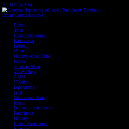
A a la Z
En Vivo
Entrar
Cuenta
Boleto
0
Fútbol
Tenis
Fútbol Americano
Baloncesto
Béisbol
eSports
Hockey sobre Hielo
Boxeo
Tenis de Mesa
Vóley Playa
AMM
Vóleibol
Balonmano
Golf
Ciclismo de Ruta
Motor
Deportes de invierno
Badminton
Hockey
Fútbol Australiano
Snooker