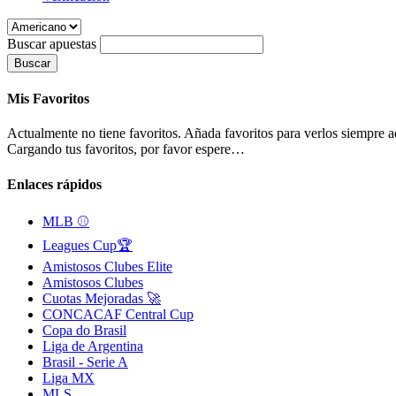
Buscar apuestas
Buscar
Mis Favoritos
Actualmente no tiene favoritos. Añada favoritos para verlos siempre a
Cargando tus favoritos, por favor espere…
Enlaces rápidos
MLB ⚾
Leagues Cup🏆
Amistosos Clubes Elite
Amistosos Clubes
Cuotas Mejoradas 🚀
CONCACAF Central Cup
Copa do Brasil
Liga de Argentina
Brasil - Serie A
Liga MX
MLS