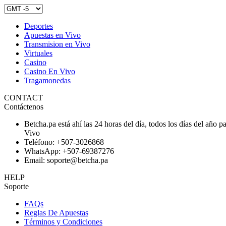
Deportes
Apuestas en Vivo
Transmision en Vivo
Virtuales
Casino
Casino En Vivo
Tragamonedas
CONTACT
Contáctenos
Betcha.pa está ahí las 24 horas del día, todos los días del año
Vivo
Teléfono:
+507-3026868
WhatsApp:
+507-69387276
Email:
soporte@betcha.pa
HELP
Soporte
FAQs
Reglas De Apuestas
Términos y Condiciones