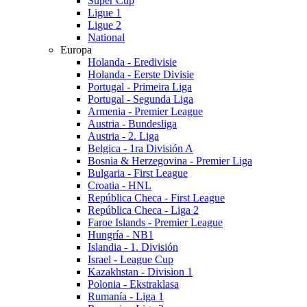
Super Cup
Ligue 1
Ligue 2
National
Europa
Holanda - Eredivisie
Holanda - Eerste Divisie
Portugal - Primeira Liga
Portugal - Segunda Liga
Armenia - Premier League
Austria - Bundesliga
Austria - 2. Liga
Belgica - 1ra División A
Bosnia & Herzegovina - Premier Liga
Bulgaria - First League
Croatia - HNL
República Checa - First League
República Checa - Liga 2
Faroe Islands - Premier League
Hungría - NB1
Islandia - 1. División
Israel - League Cup
Kazakhstan - Division 1
Polonia - Ekstraklasa
Rumanía - Liga 1