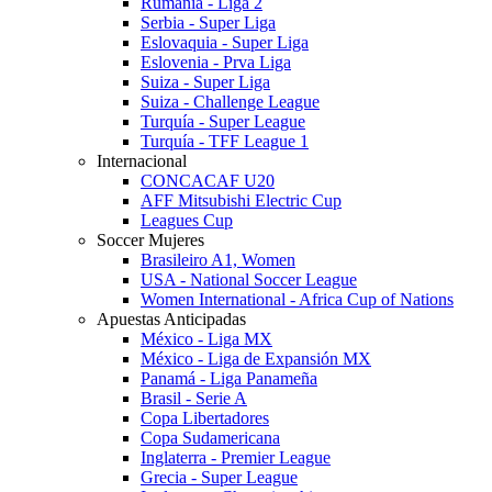
Rumania - Liga 2
Serbia - Super Liga
Eslovaquia - Super Liga
Eslovenia - Prva Liga
Suiza - Super Liga
Suiza - Challenge League
Turquía - Super League
Turquía - TFF League 1
Internacional
CONCACAF U20
AFF Mitsubishi Electric Cup
Leagues Cup
Soccer Mujeres
Brasileiro A1, Women
USA - National Soccer League
Women International - Africa Cup of Nations
Apuestas Anticipadas
México - Liga MX
México - Liga de Expansión MX
Panamá - Liga Panameña
Brasil - Serie A
Copa Libertadores
Copa Sudamericana
Inglaterra - Premier League
Grecia - Super League