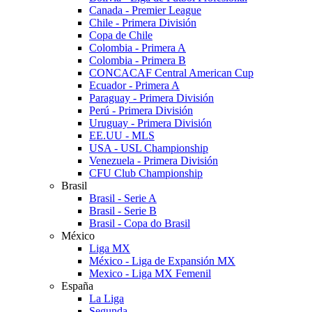
Canada - Premier League
Chile - Primera División
Copa de Chile
Colombia - Primera A
Colombia - Primera B
CONCACAF Central American Cup
Ecuador - Primera A
Paraguay - Primera División
Perú - Primera División
Uruguay - Primera División
EE.UU - MLS
USA - USL Championship
Venezuela - Primera División
CFU Club Championship
Brasil
Brasil - Serie A
Brasil - Serie B
Brasil - Copa do Brasil
México
Liga MX
México - Liga de Expansión MX
Mexico - Liga MX Femenil
España
La Liga
Segunda