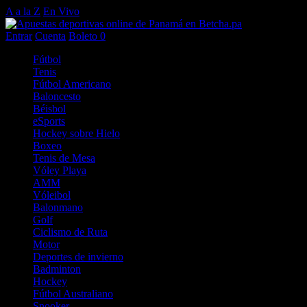
A a la Z
En Vivo
Entrar
Cuenta
Boleto
0
Fútbol
Tenis
Fútbol Americano
Baloncesto
Béisbol
eSports
Hockey sobre Hielo
Boxeo
Tenis de Mesa
Vóley Playa
AMM
Vóleibol
Balonmano
Golf
Ciclismo de Ruta
Motor
Deportes de invierno
Badminton
Hockey
Fútbol Australiano
Snooker