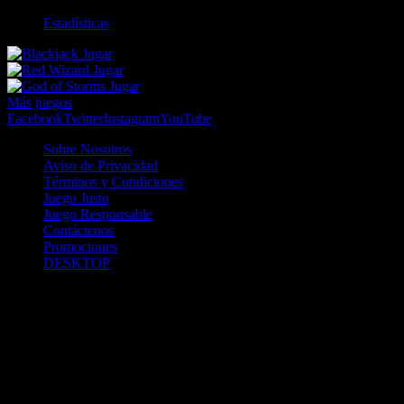
Estadísticas
Jugar
Jugar
Jugar
Más juegos
Facebook
Twitter
Instagram
YouTube
Sobre Nosotros
Aviso de Privacidad
Términos y Condiciones
Juego Justo
Juego Responsable
Contáctenos
Promociones
DESKTOP
Betcha.pa es operado por ONJOC, CORP. una compañía registrada
en la República de Panamá, autorizada y regulada por la Junta de
Control de Juegos de la Repúlblica de Panamá a través del Contrato
de Admnistración y Operación de Juegos de Suerte y Azar a través
de Internet No. JCJ-03-2020, debidamente refrendado por la
Contraloría de la República de Panamá el día 15 de junio de 2020
con oficinas en Urbanización Costa del Este, PH Plaza Real,