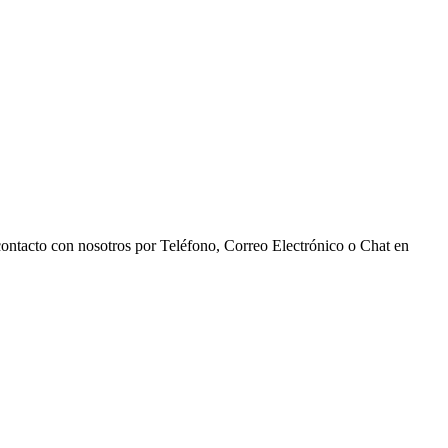
n contacto con nosotros por Teléfono, Correo Electrónico o Chat en