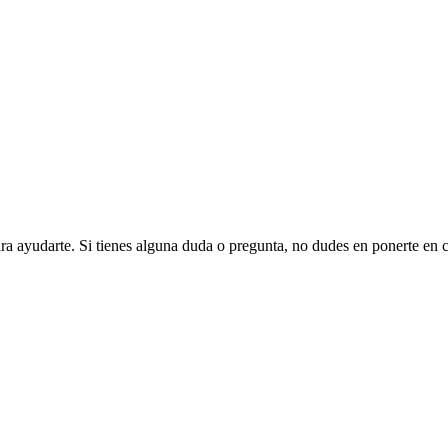
 para ayudarte. Si tienes alguna duda o pregunta, no dudes en ponerte e