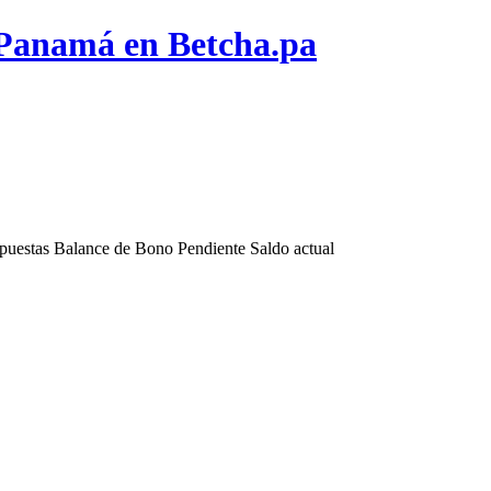
puestas
Balance de Bono Pendiente
Saldo actual