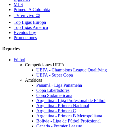
MLS
Primera A Colombia
TV en vivo 📺
Top Ligas Europa
Top Ligas America
Eventos hoy
Promociones
Deportes
Fútbol
Competiciones UEFA
UEFA - Champions League Qualifying
UEFA - Super Copa
Américas
Panamá - Liga Panameña
Copa Libertadores
Copa Sudamericana
Argentina - Liga Profesional de Fútbol
Argentina - Primera Nacional
Argentina - Primera C
Argentina - Primera B Metropolitana
Bolivia - Liga de Fútbol Profesional
Canada - Premier League