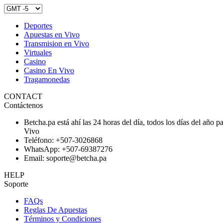
Deportes
Apuestas en Vivo
Transmision en Vivo
Virtuales
Casino
Casino En Vivo
Tragamonedas
CONTACT
Contáctenos
Betcha.pa está ahí las 24 horas del día, todos los días del año
Vivo
Teléfono:
+507-3026868
WhatsApp:
+507-69387276
Email:
soporte@betcha.pa
HELP
Soporte
FAQs
Reglas De Apuestas
Términos y Condiciones