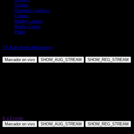
Dardos
Deportes Gaélicos
Críquet
Rugby League
Rugby Union
Padel
Tenis de Mesa
TT Elite Series (Hombres)
Jacek Oracz vs Grzegorz Mucha
Marcador en vivo
SHOW_AUG_STREAM
SHOW_REG_STREAM
Ir a Evento
Marcador en vivo
SHOW_AUG_STREAM
SHOW_REG_STREAM
TOTAL