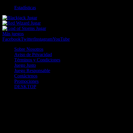
Estadísticas
Jugar
Jugar
Jugar
Más juegos
Facebook
Twitter
Instagram
YouTube
Sobre Nosotros
Aviso de Privacidad
Términos y Condiciones
Juego Justo
Juego Responsable
Contáctenos
Promociones
DESKTOP
Betcha.pa es operado por ONJOC, CORP. una compañía registrada
en la República de Panamá, autorizada y regulada por la Junta de
Control de Juegos de la Repúlblica de Panamá a través del Contrato
de Admnistración y Operación de Juegos de Suerte y Azar a través
de Internet No. JCJ-03-2020, debidamente refrendado por la
Contraloría de la República de Panamá el día 15 de junio de 2020
con oficinas en Urbanización Costa del Este, PH Plaza Real,